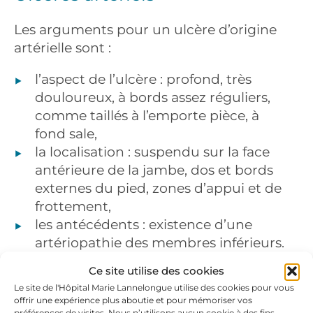
Les arguments pour un ulcère d’origine
artérielle sont :
l’aspect de l’ulcère : profond, très
douloureux, à bords assez réguliers,
comme taillés à l’emporte pièce, à
fond sale,
la localisation : suspendu sur la face
antérieure de la jambe, dos et bords
externes du pied, zones d’appui et de
frottement,
les antécédents : existence d’une
artériopathie des membres inférieurs.
Ce site utilise des cookies
La palpation des pouls, la mesure de
Le site de l'Hôpital Marie Lannelongue utilise des cookies pour vous
l’index de pression systolique à la cheville
offrir une expérience plus aboutie et pour mémoriser vos
préférences de visites. Nous n’utilisons aucun cookie à des fins