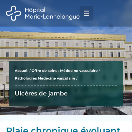
Aller
principal
au
contenu
Accueil
/
Offre de soins
/
Médecine vasculaire
/
Pathologies Médecine vasculaire
/
Ulcères de jambe
Plaie chronique évoluant