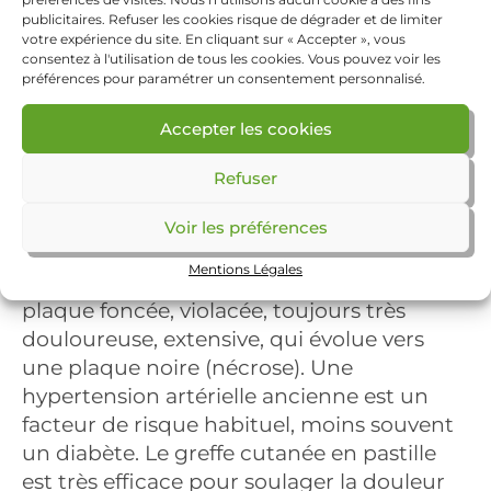
(IPS) et un écho-Doppler des artères des
publicitaires. Refuser les cookies risque de dégrader et de limiter
membres inférieurs doivent au minimum
votre expérience du site. En cliquant sur « Accepter », vous
consentez à l'utilisation de tous les cookies. Vous pouvez voir les
être réalisés pour confirmer le diagnostic
préférences pour paramétrer un consentement personnalisé.
d’artériopathie et évaluer sa sévérité.
Accepter les cookies
Angiodermite nécrotique
Refuser
Ces ulcères, survenant le plus souvent
chez la personne âgée sont caractérisés
Voir les préférences
par l’apparition souvent brutale, parfois à
Mentions Légales
la suite d’un traumatisme minime, d’une
plaque foncée, violacée, toujours très
douloureuse, extensive, qui évolue vers
une plaque noire (nécrose). Une
hypertension artérielle ancienne est un
facteur de risque habituel, moins souvent
un diabète. Le greffe cutanée en pastille
est très efficace pour soulager la douleur