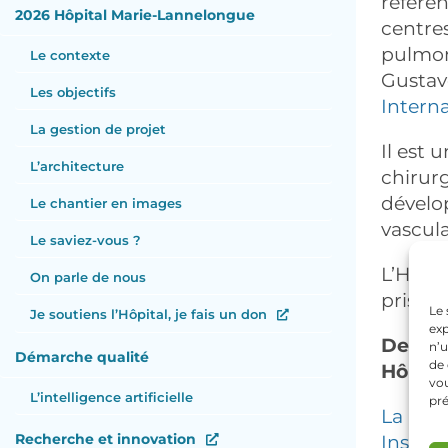
référen
2026 Hôpital Marie-Lannelongue
centre
pulmon
Le contexte
Gustave
Les objectifs
Intern
La gestion de projet
Il est
L’architecture
chirur
dévelo
Le chantier en images
vascul
Le saviez-vous ?
L’Hôpi
On parle de nous
prises 
Le 
Je soutiens l’Hôpital, je fais un don
exp
Depuis 
n’u
Démarche qualité
de 
Hôpita
vou
L’intelligence artificielle
pr
La Fon
Recherche et innovation
Instit