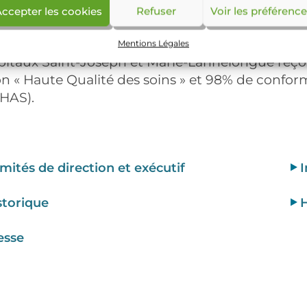
ccepter les cookies
Refuser
Voir les préférenc
fication par la Haute Autorité de Sa
Mentions Légales
itaux Saint-Joseph et Marie-Lannelongue reçoive
 « Haute Qualité des soins » et 98% de conformi
(HAS).
mités de direction et exécutif
I
storique
H
esse