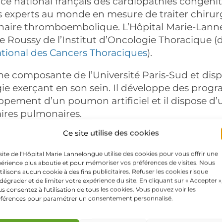
ce national français des cardiopathies congénit
s experts au monde en mesure de traiter chirurg
aire thromboembolique. L’Hôpital Marie-Lannel
 Roussy de l’Institut d’Oncologie Thoracique (
ational des Cancers Thoraciques
).
 une composante de l’Université Paris-Sud et di
gie exerçant en son sein. Il développe des pr
ppement d’un poumon artificiel et il dispose d
aires pulmonaires.
Ce site utilise des cookies
tal Marie-Lannelongue est un établissement priv
en charge hospitalières se fait sans aucun dép
site de l'Hôpital Marie Lannelongue utilise des cookies pour vous offrir une
érience plus aboutie et pour mémoriser vos préférences de visites. Nous
er
le 1
janvier 2020, la fusion entre l’Associat
tilisons aucun cookie à des fins publicitaires. Refuser les cookies risque
dégrader et de limiter votre expérience du site. En cliquant sur « Accepter »
l Saint-Joseph est effective. Elle a donné nai
s consentez à l'utilisation de tous les cookies. Vous pouvez voir les
éférences pour paramétrer un consentement personnalisé.
dation Hôpital Saint-Joseph
gère les Hôpitaux 
uts de Formations diplômantes
et les
Centres de