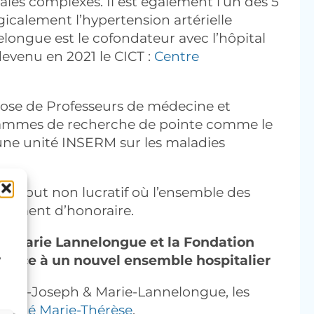
ales complexes. Il est également l’un des 5
icalement l’hypertension artérielle
ongue est le cofondateur avec l’hôpital
devenu en 2021 le CICT :
Centre
spose de Professeurs de médecine et
ogrammes de recherche de pointe comme le
’une unité INSERM sur les maladies
é à but non lucratif où l’ensemble des
assement d’honoraire.
ion Marie Lannelongue et la Fondation
,
ssance à un nouvel ensemble hospitalier
Saint-Joseph & Marie-Lannelongue, les
 santé Marie-Thérèse
.