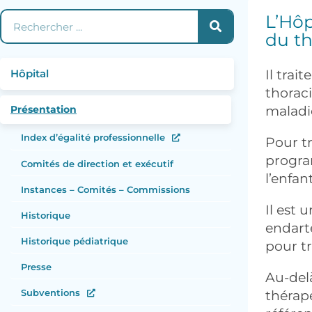
Rechercher
L’Hôp
du th
Hôpital
Il trai
thoraci
Présentation
maladi
Index d’égalité professionnelle
Pour tr
progra
Comités de direction et exécutif
l’enfant
Instances – Comités – Commissions
Il est 
Historique
endart
Historique pédiatrique
pour tr
Presse
Au-delà
Subventions
thérap