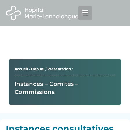
Aller
principal
au
contenu
Accueil
/
Hôpital
/
Présentation
/
Instances – Comités –
Commissions
Instances consultatives