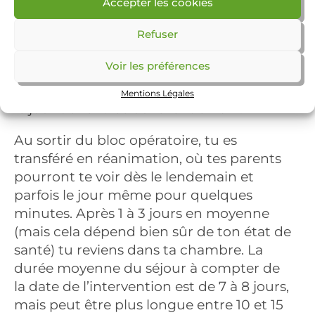
Accepter les cookies
que les examens complémentaires s’ils
sont nécessaires (scanner, IRM) seront
Refuser
réalisés le lendemain de ton arrivée. Le
Voir les préférences
bilan sanguin, la radiographie de thorax
et l’électrocardiogramme seront réalisés
Mentions Légales
le jour de l’entrée ou le lendemain.
Au sortir du bloc opératoire, tu es
transféré en réanimation, où tes parents
pourront te voir dès le lendemain et
parfois le jour même pour quelques
minutes. Après 1 à 3 jours en moyenne
(mais cela dépend bien sûr de ton état de
santé) tu reviens dans ta chambre. La
durée moyenne du séjour à compter de
la date de l’intervention est de 7 à 8 jours,
mais peut être plus longue entre 10 et 15