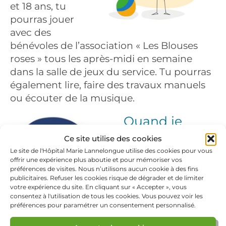
et 18 ans, tu
pourras jouer
avec des
bénévoles de l’association « Les Blouses
roses » tous les après-midi en semaine
dans la salle de jeux du service. Tu pourras
également lire, faire des travaux manuels
ou écouter de la musique.
Quand je
pourrai
Ce site utilise des cookies
rentrer à la
Le site de l'Hôpital Marie Lannelongue utilise des cookies pour vous
maison ?
offrir une expérience plus aboutie et pour mémoriser vos
préférences de visites. Nous n’utilisons aucun cookie à des fins
publicitaires. Refuser les cookies risque de dégrader et de limiter
Tu arrives en
votre expérience du site. En cliquant sur « Accepter », vous
consentez à l'utilisation de tous les cookies. Vous pouvez voir les
général à l’hôpital
préférences pour paramétrer un consentement personnalisé.
l’avant-veille de
l’intervention. L’échocardiographie, ainsi