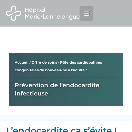
Aller
principal
au
contenu
Accueil
/
Offre de soins
/
Pôle des cardiopathies
congénitales du nouveau-né à l’adulte
/
Prévention de l’endocardite
infectieuse
L’endocardite ça s’évite !