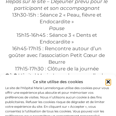
Repas sur le site – Déjeuner prévu pour le
participant et son accompagnant
13h30-15h : Séance 2 « Peau, fièvre et
Endocardite »
Pause
15h15-16h45 : Séance 3 « Dents et
Endocardite »
16h45-17h15 : Rencontre autour d’un
goûter avec l’association Petit Cœur de
Beurre
17h15-17h30 : Clôture de la journée
Où ?
Hôpital Marie-Lannelongue, salle de
Ce site utilise des cookies
réunion ETP en salle H2 au 2è étage
Le site de l'Hôpital Marie Lannelongue utilise des cookies pour vous
Quand ?
De 9h30 à 17h30 le dernier jeudi
offrir une expérience plus aboutie et pour mémoriser vos
du mois
préférences de visites. Nous n’utilisons aucun cookie à des fins
publicitaires. Refuser les cookies risque de dégrader et de limiter
Nous contacter
votre expérience du site. En cliquant sur « Accepter », vous
consentez à l'utilisation de tous les cookies. Vous pouvez voir les
Par téléphone au 01 40 94 82 67 ou par
préférences pour paramétrer un consentement personnalisé.