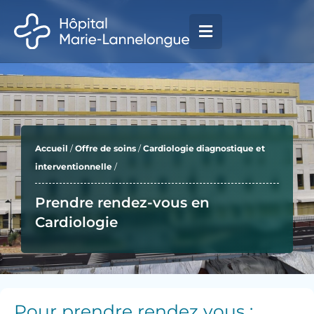
Aller
principal
au
contenu
Accueil
/
Offre de soins
/
Cardiologie diagnostique et
interventionnelle
/
Prendre rendez-vous en
Cardiologie
Pour prendre rendez vous :