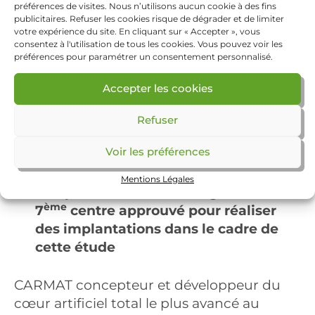
préférences de visites. Nous n’utilisons aucun cookie à des fins
publicitaires. Refuser les cookies risque de dégrader et de limiter
votre expérience du site. En cliquant sur « Accepter », vous
consentez à l'utilisation de tous les cookies. Vous pouvez voir les
préférences pour paramétrer un consentement personnalisé.
Accepter les cookies
Cette première mondiale pour
Refuser
Aeson® a été réalisée par les équipes
Voir les préférences
de l’Hôpital Marie-Lannelongue dans
le cadre de l’étude EFICAS
Mentions Légales
L’Hôpital Marie-Lannelongue est le
ème
7
centre approuvé pour réaliser
des implantations dans le cadre de
cette étude
CARMAT concepteur et développeur du
cœur artificiel total le plus avancé au